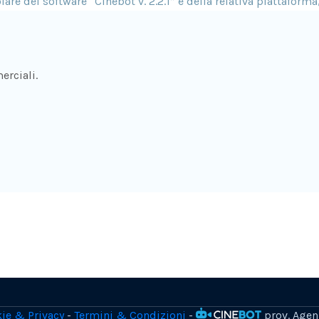
erciali.
ie & Privacy
-
Termini & Condizioni
-
prov. Agen